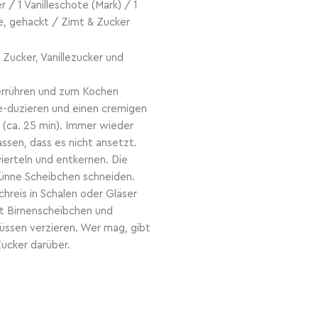
r / 1 Vanilleschote (Mark) / 1
e, gehackt / Zimt & Zucker
, Zucker, Vanillezucker und
errühren und zum Kochen
re-duzieren und einen cremigen
n (ca. 25 min). Immer wieder
ssen, dass es nicht ansetzt.
vierteln und entkernen. Die
 dünne Scheibchen schneiden.
chreis in Schalen oder Gläser
it Birnenscheibchen und
ssen verzieren. Wer mag, gibt
ucker darüber.