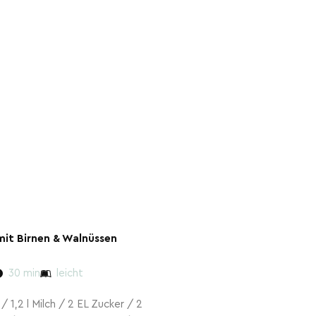
mit Birnen & Walnüssen
30 min
leicht
 / 1,2 l Milch / 2 EL Zucker / 2