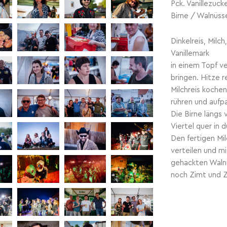
Pck. Vanillezucke
Birne / Walnüss
Dinkelreis, Milch
Vanillemark
in einem Topf v
bringen. Hitze 
Milchreis koche
rühren und aufpa
Die Birne längs 
Viertel quer in
Den fertigen Mil
verteilen und m
gehackten Walnü
noch Zimt und Z