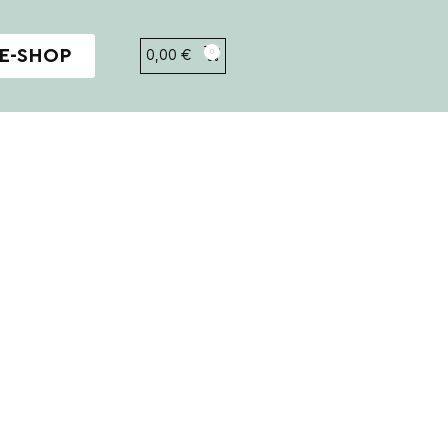
E-SHOP
0,00
€
0