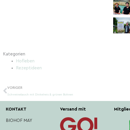
Kategorien
Hofleben
Rezeptideen
Zurück
VORIGER
Schweinebauch mit Dinkelreis & grünen Bohnen
KONTAKT
Versand mit
Mitglie
BIOHOF MAY