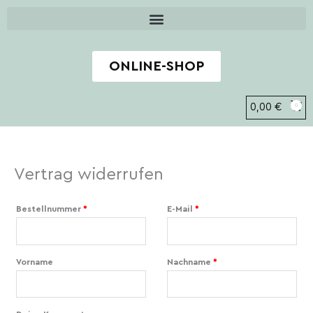
Zum
Inhalt
springen
ONLINE-SHOP
0,00
€
0
Vertrag widerrufen
erforderlich
erforderlich
erforderlich
Bestellnummer
Page URI *erforderlich
*
E-Mail
*
Vorname
Nachname
*