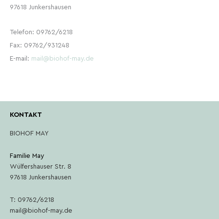
97618 Junkershausen
Telefon: 09762/6218
Fax: 09762/931248
E-mail:
mail@biohof-may.de
KONTAKT
BIOHOF MAY
Familie May
Wülfershauser Str. 8
97618 Junkershausen
T: 09762/6218
mail@biohof-may.de