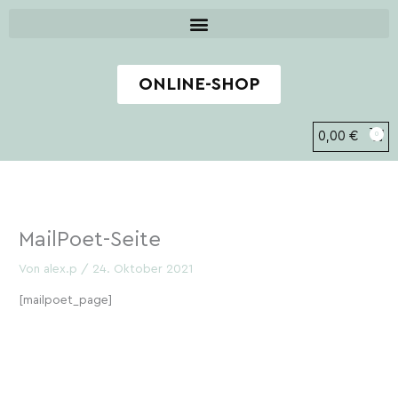
Zum
Inhalt
springen
ONLINE-SHOP
0,00
€
0
MailPoet-Seite
Von
alex.p
/
24. Oktober 2021
[mailpoet_page]